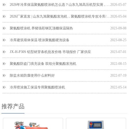
2026年冷库保温聚氨酯喷涂机怎么选？山东九旭高压机型实测，专治“掉皮”和“结冰”
2026-05-07
2026厂家直发 | 山东九旭聚氨酯发泡机，聚氨酯喷涂机专攻冷库/外墙/管道，机型全、出料顺
2026-05-04
聚氨酯喷涂机 养猪场彩钢瓦顶棚保温隔热
2023-09-08
冷库建筑墙体保温 喷涂聚氨酯硬泡设备
2023-08-25
JX-H-P30S 铝型材穿条机批发价格 市场报价 厂家供应
2023-07-01
聚氨酯防盗门填充设备 双组分聚氨酯发泡机
2022-08-15
除盐水箱防腐使用什么材料好
2022-07-19
冷库喷涂施工保温专用聚氨酯喷涂机
2022-05-14
推荐产品