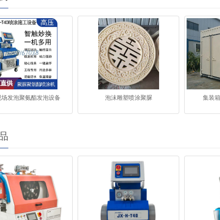
现场发泡聚氨酯发泡设备
泡沫雕塑喷涂聚脲
集装
品