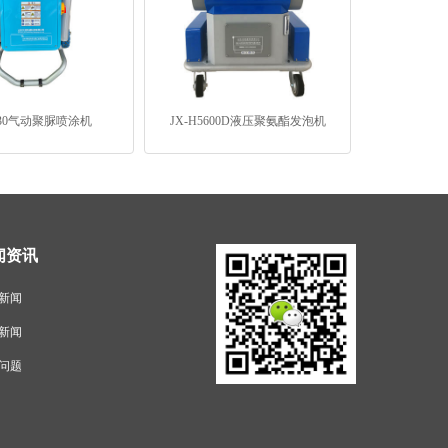
Q30气动聚脲喷涂机
JX-H5600D液压聚氨酯发泡机
闻资讯
新闻
新闻
问题