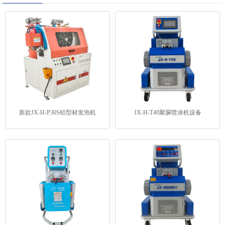
新款JX-H-P30S铝型材发泡机
JX-H-T40聚脲喷涂机设备